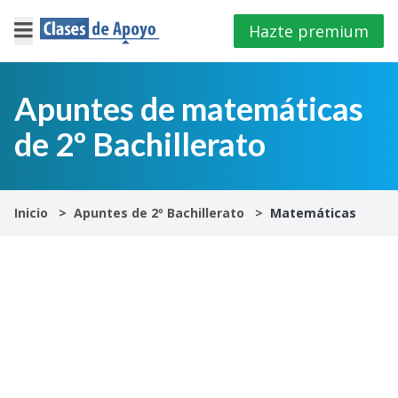
Hazte premium
×
Cerrar
Apuntes de matemáticas
de 2º Bachillerato
Iniciar
sesión
4º
Inicio
Apuntes de 2º Bachillerato
Matemáticas
E.S.O
1º
Bachillerato
2º
Bachillerato