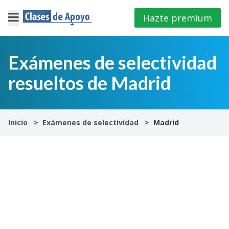
Hazte premium
×
Cerrar
Exámenes de selectividad
resueltos de Madrid
Iniciar
sesión
4º
Inicio
Exámenes de selectividad
Madrid
E.S.O
1º
Bachillerato
2º
Bachillerato