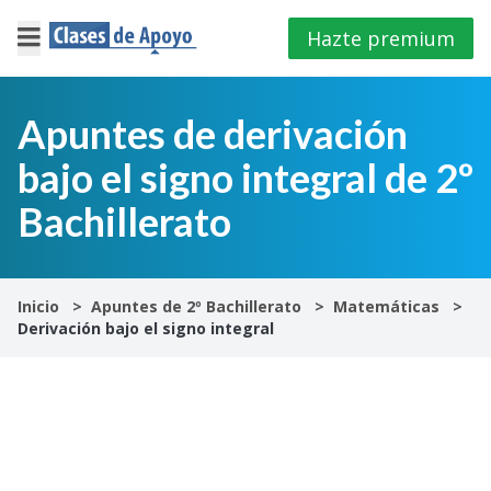
Hazte premium
×
Cerrar
Apuntes de derivación
bajo el signo integral de 2º
Iniciar
sesión
Bachillerato
4º
E.S.O
Inicio
Apuntes de 2º Bachillerato
Matemáticas
Derivación bajo el signo integral
1º
Bachillerato
2º
Bachillerato