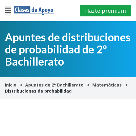
Hazte premium
×
Cerrar
Apuntes de distribuciones
de probabilidad de 2º
Iniciar
sesión
Bachillerato
4º
E.S.O
Inicio
Apuntes de 2º Bachillerato
Matemáticas
Distribuciones de probabilidad
1º
Bachillerato
2º
Bachillerato