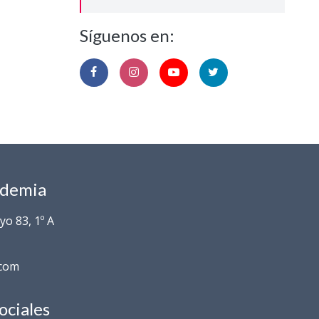
Síguenos en:
ademia
o 83, 1º A
.com
ociales