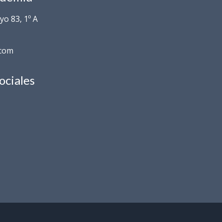
o 83, 1º A
.com
ociales