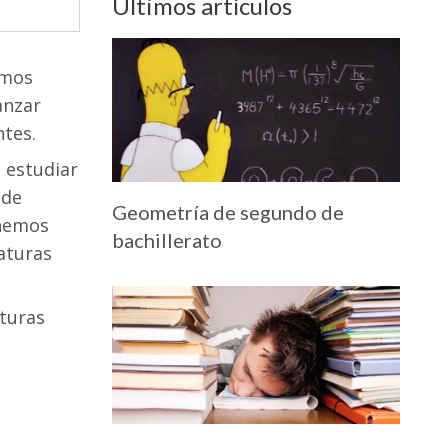
Últimos artículos
emos
anzar
ntes.
 estudiar
 de
Geometría de segundo de
 hemos
bachillerato
aturas
turas