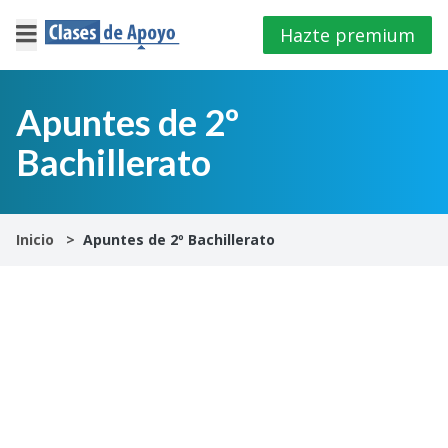
Hazte premium
×
Cerrar
Apuntes de 2º
Bachillerato
Iniciar
sesión
4º
Inicio
Apuntes de 2º Bachillerato
E.S.O
1º
Bachillerato
2º
Bachillerato