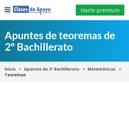
Hazte premium
×
Cerrar
Apuntes de teoremas de
2º Bachillerato
Iniciar
sesión
4º
Inicio
Apuntes de 2º Bachillerato
Matemáticas
E.S.O
Teoremas
1º
Bachillerato
2º
Bachillerato