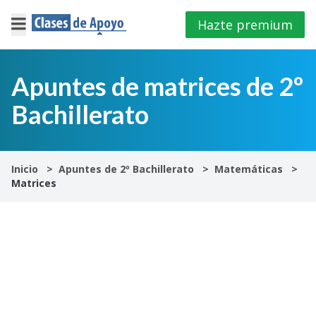
Hazte premium
×
Cerrar
Apuntes de matrices de 2º
Bachillerato
Iniciar
sesión
4º
Inicio
Apuntes de 2º Bachillerato
Matemáticas
E.S.O
Matrices
1º
Bachillerato
2º
Bachillerato