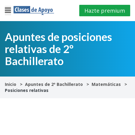
Hazte premium
×
Cerrar
Apuntes de posiciones
relativas de 2º
Iniciar
sesión
Bachillerato
4º
E.S.O
Inicio
Apuntes de 2º Bachillerato
Matemáticas
Posiciones relativas
1º
Bachillerato
2º
Bachillerato