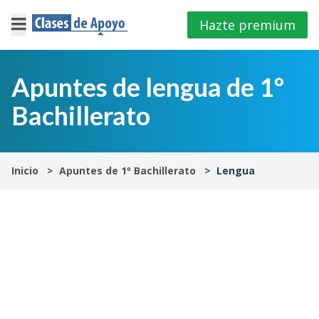
Hazte premium
×
Cerrar
Apuntes de lengua de 1º
Bachillerato
Iniciar
sesión
4º
Inicio
Apuntes de 1º Bachillerato
Lengua
E.S.O
1º
Bachillerato
2º
Bachillerato