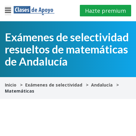
Hazte premium
×
Cerrar
Exámenes de selectividad
resueltos de matemáticas
Iniciar
sesión
de Andalucía
4º
E.S.O
Inicio
Exámenes de selectividad
Andalucía
Matemáticas
1º
Bachillerato
2º
Bachillerato