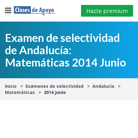
Hazte premium
×
Cerrar
Examen de selectividad
de Andalucía:
Iniciar
sesión
Matemáticas 2014 Junio
4º
E.S.O
Inicio
Exámenes de selectividad
Andalucía
Matemáticas
2014 Junio
1º
Bachillerato
2º
Bachillerato