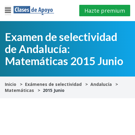
Hazte premium
×
Cerrar
Examen de selectividad
de Andalucía:
Iniciar
sesión
Matemáticas 2015 Junio
4º
E.S.O
Inicio
Exámenes de selectividad
Andalucía
Matemáticas
2015 Junio
1º
Bachillerato
2º
Bachillerato