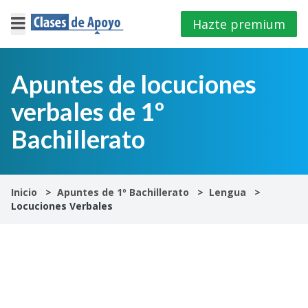
Hazte premium
×
Cerrar
Apuntes de locuciones
verbales de 1º
Iniciar
sesión
Bachillerato
4º
E.S.O
Inicio
Apuntes de 1º Bachillerato
Lengua
Locuciones Verbales
1º
Bachillerato
2º
Bachillerato