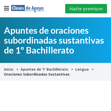
Hazte premium
×
Cerrar
Apuntes de oraciones
subordinadas sustantivas
Iniciar
sesión
de 1º Bachillerato
4º
E.S.O
Inicio
Apuntes de 1º Bachillerato
Lengua
Oraciones Subordinadas Sustantivas
1º
Bachillerato
2º
Bachillerato