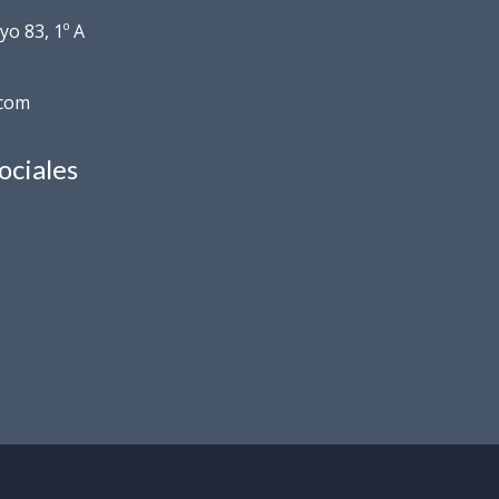
o 83, 1º A
.com
ociales