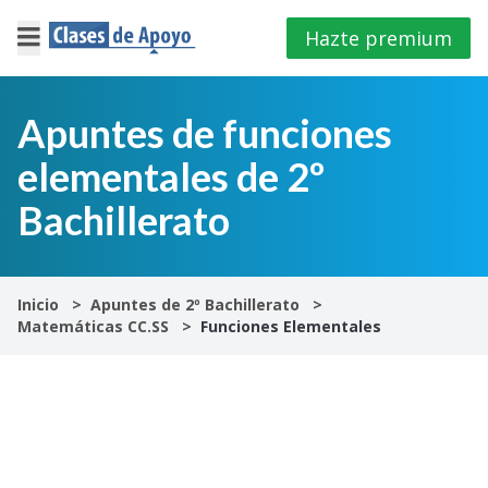
Hazte premium
×
Cerrar
Apuntes de funciones
elementales de 2º
Iniciar
sesión
Bachillerato
4º
E.S.O
Inicio
Apuntes de 2º Bachillerato
Matemáticas CC.SS
Funciones Elementales
1º
Bachillerato
2º
Bachillerato