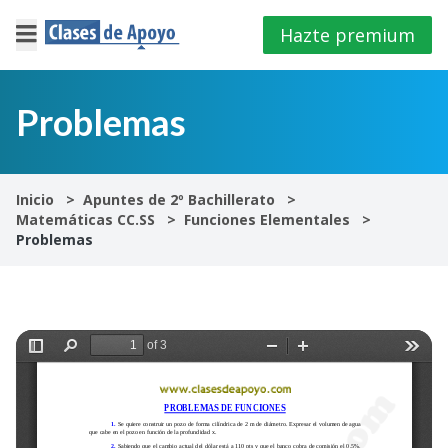
Hazte premium
×
Cerrar
Problemas
Iniciar
sesión
Inicio
Apuntes de 2º Bachillerato
Matemáticas CC.SS
Funciones Elementales
4º
Problemas
E.S.O
1º
Bachillerato
2º
Bachillerato