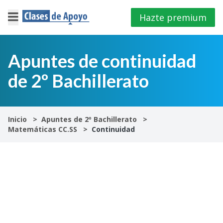
Hazte premium
×
Cerrar
Apuntes de continuidad
de 2º Bachillerato
Iniciar
sesión
4º
Inicio
Apuntes de 2º Bachillerato
E.S.O
Matemáticas CC.SS
Continuidad
1º
Bachillerato
2º
Bachillerato