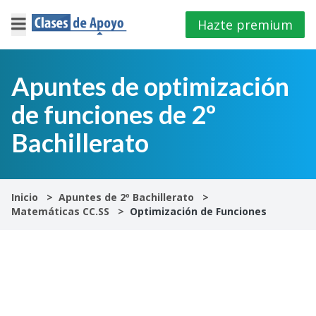
Hazte premium
×
Cerrar
Apuntes de optimización
de funciones de 2º
Iniciar
sesión
Bachillerato
4º
E.S.O
Inicio
Apuntes de 2º Bachillerato
Matemáticas CC.SS
Optimización de Funciones
1º
Bachillerato
2º
Bachillerato