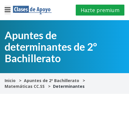
Hazte premium
×
Cerrar
Apuntes de
determinantes de 2º
Iniciar
sesión
Bachillerato
4º
E.S.O
Inicio
Apuntes de 2º Bachillerato
Matemáticas CC.SS
Determinantes
1º
Bachillerato
2º
Bachillerato