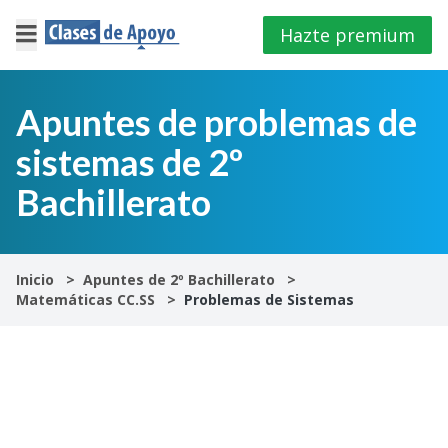
Hazte premium
×
Cerrar
Apuntes de problemas de
sistemas de 2º
Iniciar
sesión
Bachillerato
4º
E.S.O
Inicio
Apuntes de 2º Bachillerato
Matemáticas CC.SS
Problemas de Sistemas
1º
Bachillerato
2º
Bachillerato