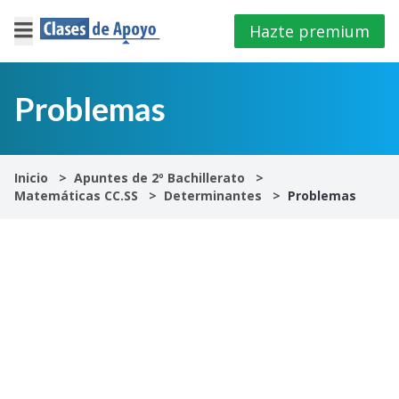
Hazte premium
×
Cerrar
Problemas
Iniciar
sesión
Inicio
Apuntes de 2º Bachillerato
Matemáticas CC.SS
Determinantes
Problemas
4º
E.S.O
1º
Bachillerato
2º
Bachillerato