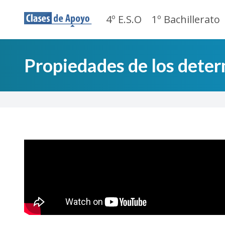
4º E.S.O
1º Bachillerato
Propiedades de los determ