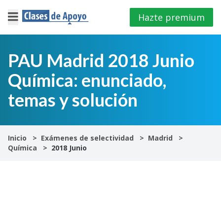
Hazte premium
×
Cerrar
PAU Madrid 2018 Junio
Química: enunciado,
Iniciar
sesión
temas y solución
4º
E.S.O
Inicio
Exámenes de selectividad
Madrid
Química
2018 Junio
1º
Bachillerato
2º
Bachillerato