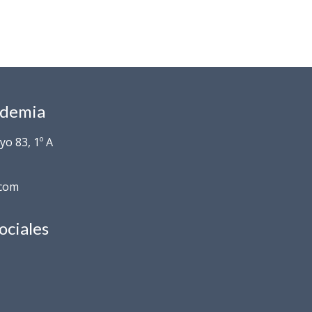
ademia
o 83, 1º A
.com
ociales