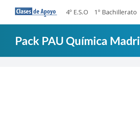
4º E.S.O
1º Bachillerato
Pack PAU Química Madr