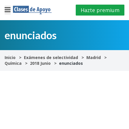
Hazte premium
×
Cerrar
enunciados
Iniciar
sesión
Inicio
Exámenes de selectividad
Madrid
Química
2018 Junio
enunciados
4º
E.S.O
1º
Bachillerato
2º
Bachillerato