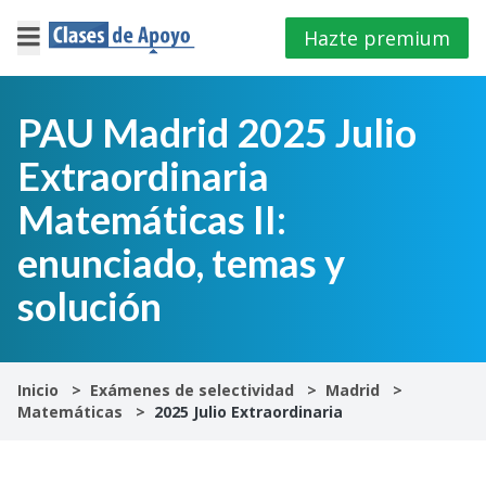
Hazte premium
×
Cerrar
PAU Madrid 2025 Julio
Extraordinaria
Iniciar
sesión
Matemáticas II:
enunciado, temas y
4º
E.S.O
solución
1º
Bachillerato
Inicio
Exámenes de selectividad
Madrid
Matemáticas
2025 Julio Extraordinaria
2º
Bachillerato