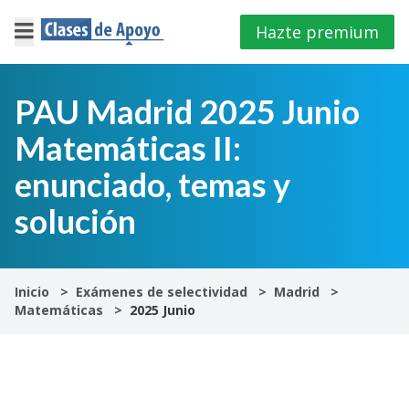
Hazte premium
×
Cerrar
PAU Madrid 2025 Junio
Matemáticas II:
Iniciar
sesión
enunciado, temas y
solución
4º
E.S.O
1º
Inicio
Exámenes de selectividad
Madrid
Bachillerato
Matemáticas
2025 Junio
2º
Bachillerato