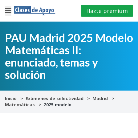
Hazte premium
×
Cerrar
PAU Madrid 2025 Modelo
Matemáticas II:
Iniciar
sesión
enunciado, temas y
solución
4º
E.S.O
1º
Inicio
Exámenes de selectividad
Madrid
Bachillerato
Matemáticas
2025 modelo
2º
Bachillerato