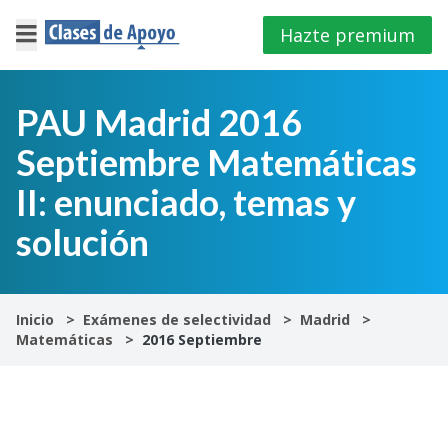
Hazte premium
×
Cerrar
PAU Madrid 2016
Septiembre Matemáticas
Iniciar
sesión
II: enunciado, temas y
solución
4º
E.S.O
1º
Inicio
Exámenes de selectividad
Madrid
Bachillerato
Matemáticas
2016 Septiembre
2º
Bachillerato