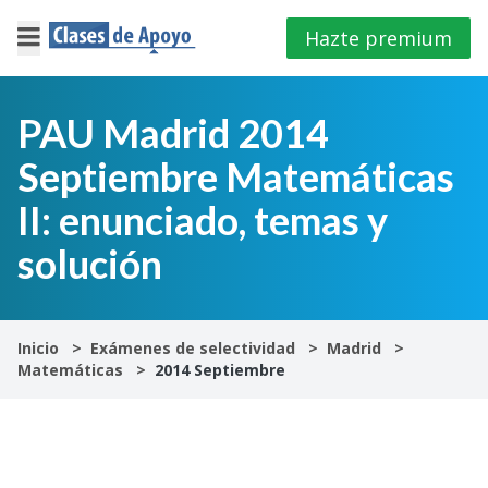
Hazte premium
×
Cerrar
PAU Madrid 2014
Septiembre Matemáticas
Iniciar
sesión
II: enunciado, temas y
solución
4º
E.S.O
1º
Inicio
Exámenes de selectividad
Madrid
Bachillerato
Matemáticas
2014 Septiembre
2º
Bachillerato