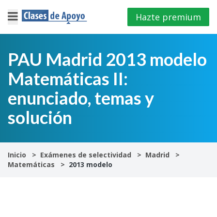
Hazte premium
×
Cerrar
PAU Madrid 2013 modelo
Matemáticas II:
Iniciar
sesión
enunciado, temas y
solución
4º
E.S.O
1º
Inicio
Exámenes de selectividad
Madrid
Bachillerato
Matemáticas
2013 modelo
2º
Bachillerato