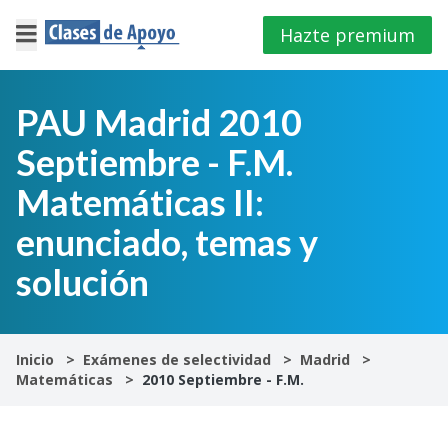
Hazte premium
×
Cerrar
PAU Madrid 2010
Septiembre - F.M.
Iniciar
sesión
Matemáticas II:
enunciado, temas y
4º
E.S.O
solución
1º
Bachillerato
Inicio
Exámenes de selectividad
Madrid
Matemáticas
2010 Septiembre - F.M.
2º
Bachillerato