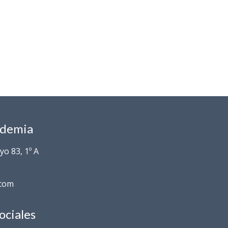
ademia
o 83, 1º A
.com
ociales