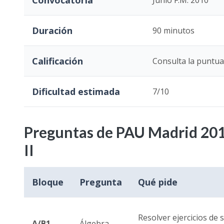
Convocatoria
Junio F.M. 2010
Duración
90 minutos
Calificación
Consulta la puntuac
Dificultad estimada
7/10
Preguntas de PAU Madrid 201
II
Bloque
Pregunta
Qué pide
Resolver ejercicios de 
A/B1
Álgebra