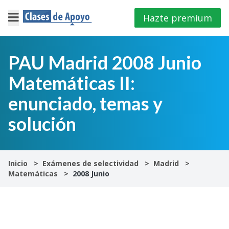
Hazte premium
×
Cerrar
PAU Madrid 2008 Junio
Matemáticas II:
Iniciar
sesión
enunciado, temas y
solución
4º
E.S.O
1º
Inicio
Exámenes de selectividad
Madrid
Bachillerato
Matemáticas
2008 Junio
2º
Bachillerato