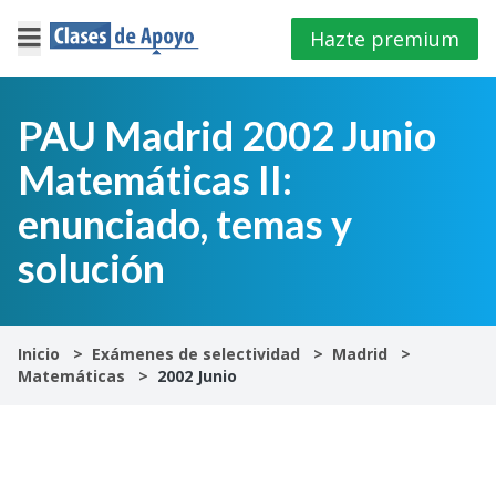
Hazte premium
×
Cerrar
PAU Madrid 2002 Junio
Matemáticas II:
Iniciar
sesión
enunciado, temas y
solución
4º
E.S.O
1º
Inicio
Exámenes de selectividad
Madrid
Bachillerato
Matemáticas
2002 Junio
2º
Bachillerato