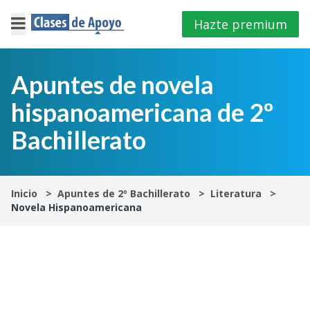
Hazte premium
×
Cerrar
Apuntes de novela
hispanoamericana de 2º
Iniciar
sesión
Bachillerato
4º
E.S.O
Inicio
Apuntes de 2º Bachillerato
Literatura
Novela Hispanoamericana
1º
Bachillerato
2º
Bachillerato