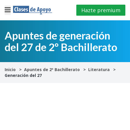
Hazte premium
×
Cerrar
Apuntes de generación
del 27 de 2º Bachillerato
Iniciar
sesión
4º
Inicio
Apuntes de 2º Bachillerato
Literatura
E.S.O
Generación del 27
1º
Bachillerato
2º
Bachillerato