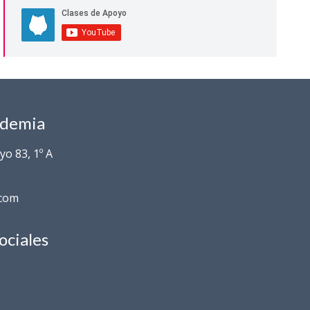
ademia
o 83, 1º A
.com
ociales