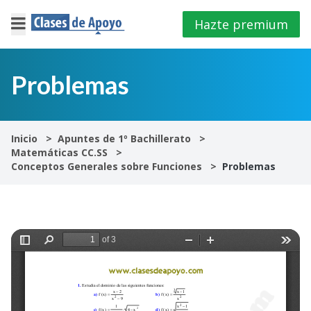
Hazte premium
×
Cerrar
Problemas
Iniciar
sesión
Inicio
Apuntes de 1º Bachillerato
Matemáticas CC.SS
4º
Conceptos Generales sobre Funciones
Problemas
E.S.O
1º
Bachillerato
2º
Bachillerato