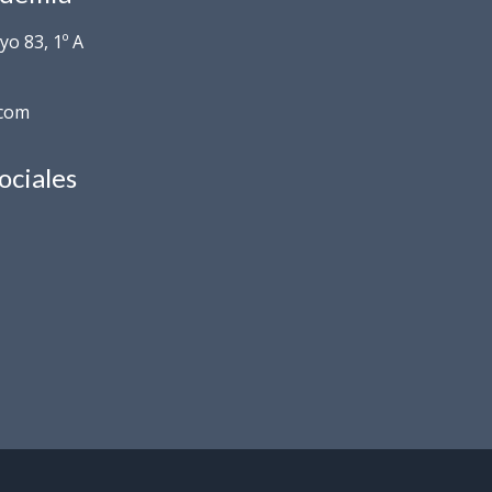
o 83, 1º A
.com
ociales