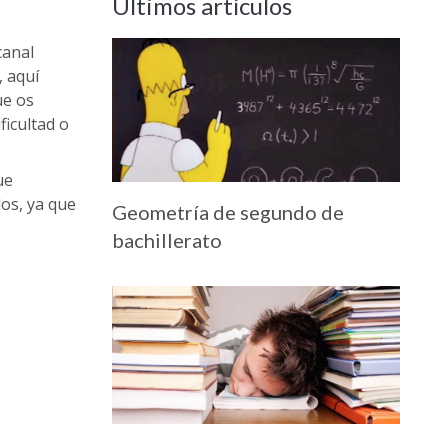
Últimos artículos
canal
 aquí
ue os
ficultad o
ue
os, ya que
Geometría de segundo de
bachillerato