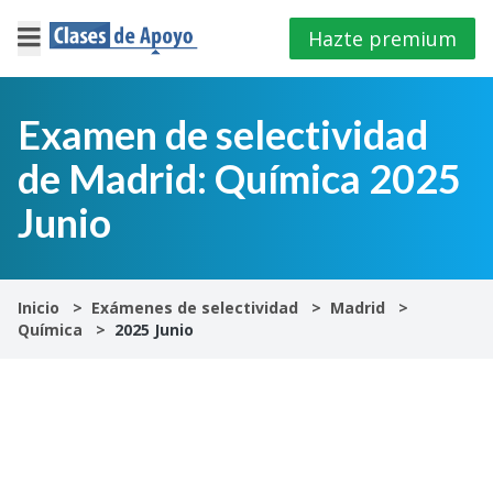
Hazte premium
×
Cerrar
Examen de selectividad
de Madrid: Química 2025
Iniciar
sesión
Junio
4º
E.S.O
Inicio
Exámenes de selectividad
Madrid
Química
2025 Junio
1º
Bachillerato
2º
Bachillerato