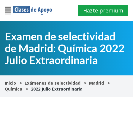
Hazte premium
×
Cerrar
Examen de selectividad
de Madrid: Química 2022
Iniciar
sesión
Julio Extraordinaria
4º
E.S.O
Inicio
Exámenes de selectividad
Madrid
Química
2022 Julio Extraordinaria
1º
Bachillerato
2º
Bachillerato