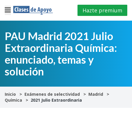
Hazte premium
×
Cerrar
PAU Madrid 2021 Julio
Extraordinaria Química:
Iniciar
sesión
enunciado, temas y
solución
4º
E.S.O
1º
Inicio
Exámenes de selectividad
Madrid
Bachillerato
Química
2021 Julio Extraordinaria
2º
Bachillerato