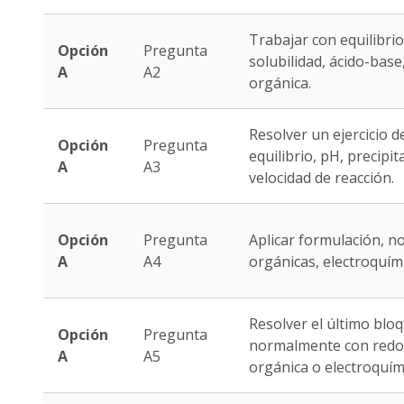
Trabajar con equilibrio
Opción
Pregunta
solubilidad, ácido-base
A
A2
orgánica.
Resolver un ejercicio d
Opción
Pregunta
equilibrio, pH, precipi
A
A3
velocidad de reacción.
Opción
Pregunta
Aplicar formulación, n
A
A4
orgánicas, electroquímic
Resolver el último bloq
Opción
Pregunta
normalmente con redox,
A
A5
orgánica o electroquím