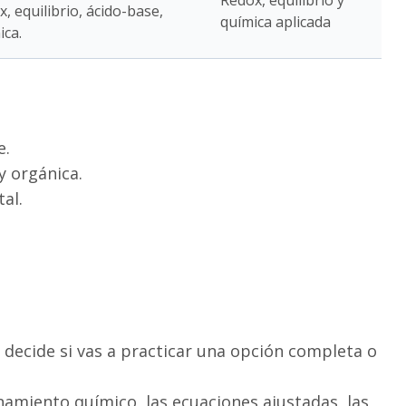
Redox, equilibrio y
 equilibrio, ácido-base,
química aplicada
ica.
e.
 y orgánica.
al.
 decide si vas a practicar una opción completa o
amiento químico, las ecuaciones ajustadas, las