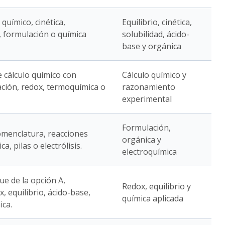
 químico, cinética,
Equilibrio, cinética,
, formulación o química
solubilidad, ácido-
base y orgánica
e cálculo químico con
Cálculo químico y
tación, redox, termoquímica o
razonamiento
experimental
Formulación,
omenclatura, reacciones
orgánica y
a, pilas o electrólisis.
electroquímica
ue de la opción A,
Redox, equilibrio y
 equilibrio, ácido-base,
química aplicada
ica.