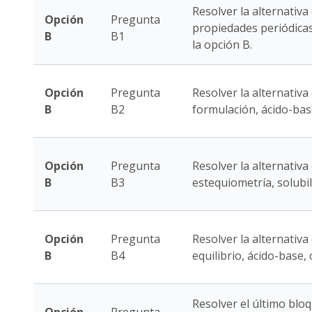
Resolver la alternativa
Opción
Pregunta
propiedades periódica
B
B1
la opción B.
Opción
Pregunta
Resolver la alternativa 
B
B2
formulación, ácido-bas
Opción
Pregunta
Resolver la alternativa
B
B3
estequiometría, solubi
Opción
Pregunta
Resolver la alternativa
B
B4
equilibrio, ácido-base,
Resolver el último bloq