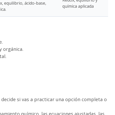
Redox, equilibrio y
 equilibrio, ácido-base,
química aplicada
ica.
e.
 y orgánica.
al.
 decide si vas a practicar una opción completa o
amiento químico, las ecuaciones ajustadas, las