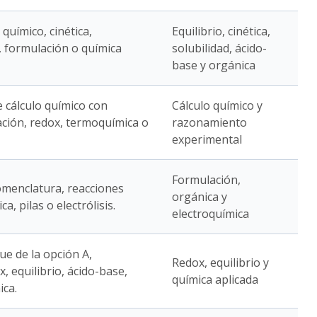
 químico, cinética,
Equilibrio, cinética,
, formulación o química
solubilidad, ácido-
base y orgánica
e cálculo químico con
Cálculo químico y
tación, redox, termoquímica o
razonamiento
experimental
Formulación,
omenclatura, reacciones
orgánica y
a, pilas o electrólisis.
electroquímica
ue de la opción A,
Redox, equilibrio y
 equilibrio, ácido-base,
química aplicada
ica.