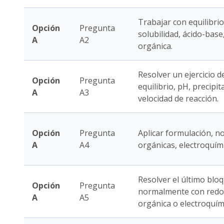
Trabajar con equilibrio
Opción
Pregunta
solubilidad, ácido-base
A
A2
orgánica.
Resolver un ejercicio d
Opción
Pregunta
equilibrio, pH, precipi
A
A3
velocidad de reacción.
Opción
Pregunta
Aplicar formulación, n
A
A4
orgánicas, electroquímic
Resolver el último bloq
Opción
Pregunta
normalmente con redox,
A
A5
orgánica o electroquím