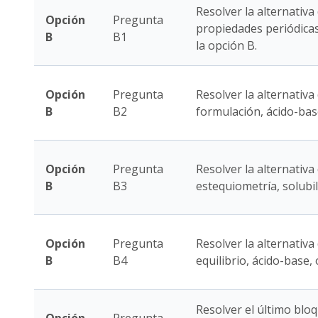
Resolver la alternativa
Opción
Pregunta
propiedades periódica
B
B1
la opción B.
Opción
Pregunta
Resolver la alternativa 
B
B2
formulación, ácido-bas
Opción
Pregunta
Resolver la alternativa
B
B3
estequiometría, solubi
Opción
Pregunta
Resolver la alternativa
B
B4
equilibrio, ácido-base,
Resolver el último bloq