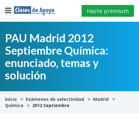
Hazte premium
×
Cerrar
PAU Madrid 2012
Septiembre Química:
Iniciar
sesión
enunciado, temas y
solución
4º
E.S.O
1º
Inicio
Exámenes de selectividad
Madrid
Bachillerato
Química
2012 Septiembre
2º
Bachillerato