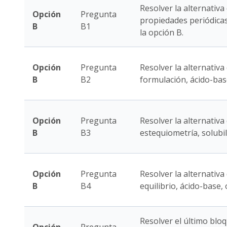
Resolver la alternativa
Opción
Pregunta
propiedades periódica
B
B1
la opción B.
Opción
Pregunta
Resolver la alternativa 
B
B2
formulación, ácido-bas
Opción
Pregunta
Resolver la alternativa
B
B3
estequiometría, solubi
Opción
Pregunta
Resolver la alternativa
B
B4
equilibrio, ácido-base,
Resolver el último bloq