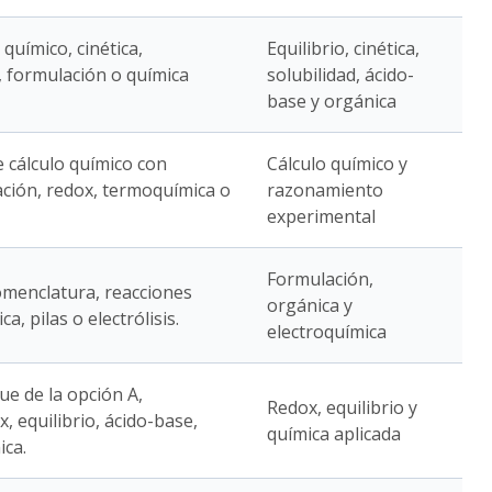
 químico, cinética,
Equilibrio, cinética,
, formulación o química
solubilidad, ácido-
base y orgánica
e cálculo químico con
Cálculo químico y
tación, redox, termoquímica o
razonamiento
experimental
Formulación,
omenclatura, reacciones
orgánica y
a, pilas o electrólisis.
electroquímica
ue de la opción A,
Redox, equilibrio y
 equilibrio, ácido-base,
química aplicada
ica.