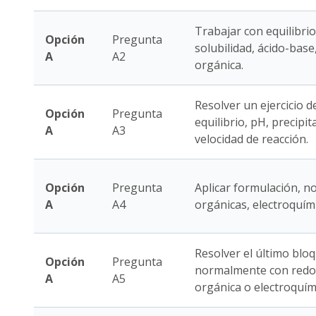
Trabajar con equilibrio
Opción
Pregunta
solubilidad, ácido-base
A
A2
orgánica.
Resolver un ejercicio d
Opción
Pregunta
equilibrio, pH, precipi
A
A3
velocidad de reacción.
Opción
Pregunta
Aplicar formulación, n
A
A4
orgánicas, electroquímic
Resolver el último bloq
Opción
Pregunta
normalmente con redox,
A
A5
orgánica o electroquím