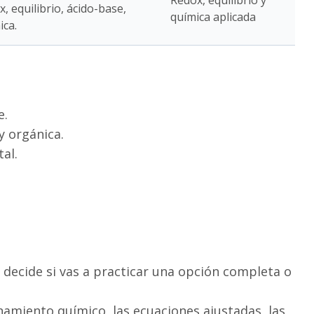
Redox, equilibrio y
 equilibrio, ácido-base,
química aplicada
ica.
e.
 y orgánica.
al.
 decide si vas a practicar una opción completa o
amiento químico, las ecuaciones ajustadas, las